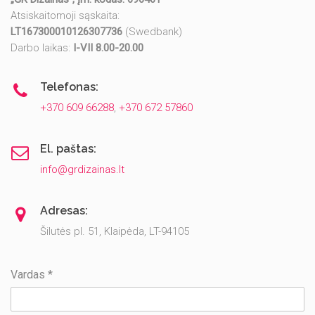
Atsiskaitomoji sąskaita:
LT167300010126307736
(Swedbank)
Darbo laikas:
I-VII 8.00-20.00
Telefonas:
+370 609 66288
,
+370 672 57860
El. paštas:
info@grdizainas.lt
Adresas:
Šilutės pl. 51, Klaipėda, LT-94105
Vardas *