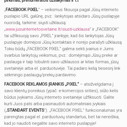
pirkimas, prenumeratos užsakymas ir t.t
„
FACEBOOK PIXEL
“ – veiksmus fiksuoja pagal Jūsų interneto
puslapio URL galūnę, pvz.: lankytojas atsidaro Jūsų puslapyje
nuorodą, tarkime: siųsti užklausą:
„
www.jusuinternetosvetaine.lt/siusti-uzklausa
“ ir „FACEBOOK“
tai užfiksuoją savo „PIXEL“ įrankyje, kad šis lankytojas Jūsų
puslapyje domėjosi Jūsų kontaktais ir norėjo parašyti užklausą.
Tokiu būdų „FACEBOOK PIXEL“ galima sekti įvairius ir Jums
svarbius lankytojų veiksmus, pvz.: domėjimąsi Jūsų preke ar
paslauga ir taip tobulinti savo užklausos ar kitas formas, jūsų
svetainėje arba el. parduotuvėje. Tai padaro kelią tiesesnį link
sėkmingo paslaugų/prekių pardavimo.
FACEBOOK REKLAMOS ĮRANKIS „PIXEL“
– atsižvelgdama į
savo klientų poreikius (ypač: e-komercijos srities), siūlo kelis
būdus įvykiams Jūsų interneto svetainėje užfiksuoti. Galite
kurti Juos pats arba pasinaudoti automatiniais įvykiais
(„
STANDART EVENTS
“). „FACEBOOK PIXEL“ funkcionalumas yra
parengtas pagal el. parduotuvių standartus, bet tai nereiškia,
kad jo naudoti negalite savo interneto puslapyje!