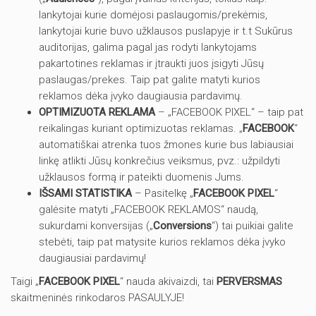
lankytojai kurie domėjosi paslaugomis/prekėmis,
lankytojai kurie buvo užklausos puslapyje ir t.t Sukūrus
auditorijas, galima pagal jas rodyti lankytojams
pakartotines reklamas ir įtraukti juos įsigyti Jūsų
paslaugas/prekes. Taip pat galite matyti kurios
reklamos dėka įvyko daugiausia pardavimų.
OPTIMIZUOTA REKLAMA
– „FACEBOOK PIXEL“ – taip pat
reikalingas kuriant optimizuotas reklamas. „
FACEBOOK
“
automatiškai atrenka tuos žmones kurie bus labiausiai
linkę atlikti Jūsų konkrečius veiksmus, pvz.: užpildyti
užklausos formą ir pateikti duomenis Jums.
IŠSAMI STATISTIKA
– Pasitelkę „
FACEBOOK PIXEL
“
galėsite matyti „FACEBOOK REKLAMOS“ naudą,
sukurdami konversijas („
Conversions
“) tai puikiai galite
stebėti, taip pat matysite kurios reklamos dėka įvyko
daugiausiai pardavimų!
Taigi „
FACEBOOK PIXEL
“ nauda akivaizdi, tai
PERVERSMAS
skaitmeninės rinkodaros PASAULYJE!