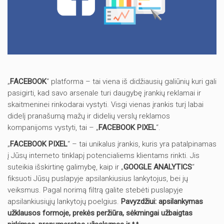
„
FACEBOOK
“ platforma – tai viena iš didžiausių galiūnių kuri gali
pasigirti, kad savo arsenale turi daugybę įrankių reklamai ir
skaitmeninei rinkodarai vystyti. Visgi vienas įrankis turį labai
didelį pranašumą mažų ir didelių verslų reklamos
kompanijoms vystyti, tai – „
FACEBOOK PIXEL
“.
„
FACEBOOK PIXEL
“ – tai unikalus įrankis, kuris yra patalpinamas
į Jūsų interneto tinklapį potencialiems klientams rinkti. Jis
suteikia išskirtinę galimybę, kaip ir „
GOOGLE ANALYTICS
“
fiksuoti Jūsų puslapyje apsilankiusius lankytojus, bei jų
veiksmus. Pagal norimą filtrą galite stebėti puslapyje
apsilankiusiųjų lankytojų poelgius.
Pavyzdžiui: apsilankymas
užklausos formoje, prekės peržiūra, sėkmingai užbaigtas