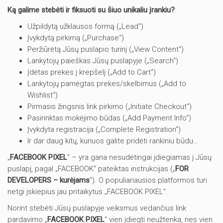
K
ą galime stebėti ir fiksuoti su šiuo unikaliu įrankiu?
:
Užpildytą užklausos formą („Lead“)
Įvykdytą pirkimą („Purchase“)
Peržiūrėtą Jūsų puslapio turinį („View Content“)
Lankytojų paieškas Jūsų puslapyje („Search“)
Įdėtas prekes į krepšelį („Add to Cart“)
Lankytojų pamėgtas prekes/skelbimus („Add to
Wishlist“)
Pirmasis žingsnis link pirkimo („Initiate Checkout“)
Pasirinktas mokėjimo būdas („Add Payment Info“)
Įvykdyta registracija („Complete Registration“)
Ir dar daug kitų, kuriuos galite pridėti rankiniu būdu…
„
FACEBOOK PIXEL
“ – yra gana nesudėtingai įdiegiamas į Jūsų
puslapį, pagal „FACEBOOK“ pateiktas instrukcijas („
FOR
DEVELOPERS – kurėjams
“). O populiariausios platformos turi
netgi įskiepius jau pritaikytus „FACEBOOK PIXEL“.
Norint stebėti Jūsų puslapyje veiksmus vedančius link
pardavimo „
FACEBOOK PIXEL
“ vien įdiegti neužtenka, nes vien