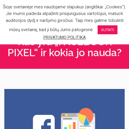
Šioje svetainėje mes naudojame slapukus (angliškai: „Cookies“).
Jie mums padeda atpažinti prisijungusius vartotojus, matuoti
auditorijos dydį ir naršymo įpročius. Taip mes galime tobulinti
mūsų svetainę, kad ji būtų Jums patogesnė.
SUTIKTI
PRIVATUMO POLITIKA
Kas yra „FACEBOOK
PIXEL“ ir kokia jo nauda?