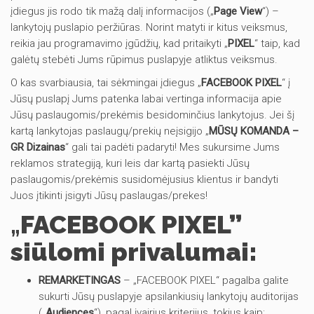
įdiegus jis rodo tik mažą dalį informacijos („
Page View
“) –
lankytojų puslapio peržiūras. Norint matyti ir kitus veiksmus,
reikia jau programavimo įgūdžių, kad pritaikyti „
PIXEL
“ taip, kad
galėtų stebėti Jums rūpimus puslapyje atliktus veiksmus.
O kas svarbiausia, tai sėkmingai įdiegus „
FACEBOOK PIXEL
“ į
Jūsų puslapį Jums patenka labai vertinga informacija apie
Jūsų paslaugomis/prekėmis besidominčius lankytojus. Jei šį
kartą lankytojas paslaugų/prekių neįsigijo „
MŪSŲ KOMANDA –
GR Dizainas
“ gali tai padėti padaryti! Mes sukursime Jums
reklamos strategiją, kuri leis dar kartą pasiekti Jūsų
paslaugomis/prekėmis susidomėjusius klientus ir bandyti
Juos įtikinti įsigyti Jūsų paslaugas/prekes!
„
FACEBOOK PIXEL”
si
ūlomi privalumai:
REMARKETINGAS
– „FACEBOOK PIXEL“ pagalba galite
sukurti Jūsų puslapyje apsilankiusių lankytojų auditorijas
(„
Audiences
“), pagal įvairius kriterijus, tokius kaip: