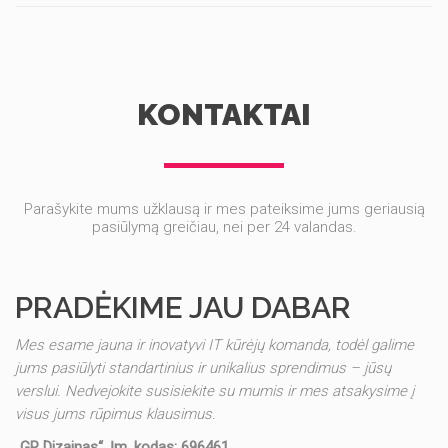
KONTAKTAI
Parašykite mums užklausą ir mes pateiksime jums geriausią
pasiūlymą greičiau, nei per 24 valandas.
PRADĖKIME JAU DABAR
Mes esame jauna ir inovatyvi IT kūrėjų komanda, todėl galime
jums pasiūlyti standartinius ir unikalius sprendimus – jūsų
verslui. Nedvejokite susisiekite su mumis ir mes atsakysime į
visus jums rūpimus klausimus.
„GR Dizainas“, Įm. kodas: 696461